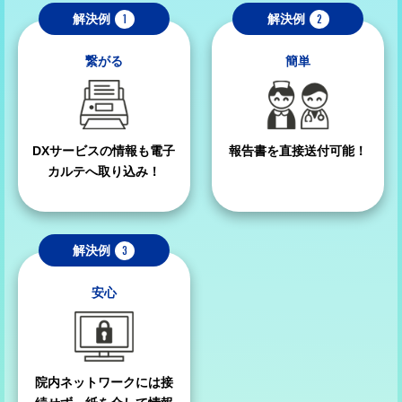
解決例
1
解決例
2
繋がる
簡単
DXサービスの情報も
電子
報告書を直接送付可能！
カルテへ取り込み！
解決例
3
安心
院内ネットワークには接