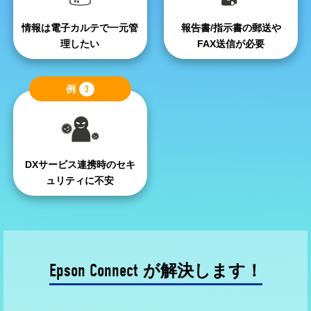
情報は電子カルテで
一元管
報告書/指示書の
郵送や
理したい
FAX送信が必要
例
3
DXサービス連携時の
セキ
ュリティに不安
Epson Connect
が解決します！