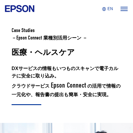
EPSON EXCEED YOUR VISION
EN
Topics
Case Studies
Epson Connect
－
業種別活用シーン －
News & Events
医療・ヘルスケア
Epson Connect
DXサービスの情報もいつものスキャンで電子カル
テに安全に取り込み。
For Developers
Epson Connect
クラウドサービス
の活用で
情報の
Innovation Place
一元化や、報告書の提出も簡単・安全に実現。
Contact