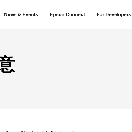
News & Events
Epson Connect
For Developers
意
。