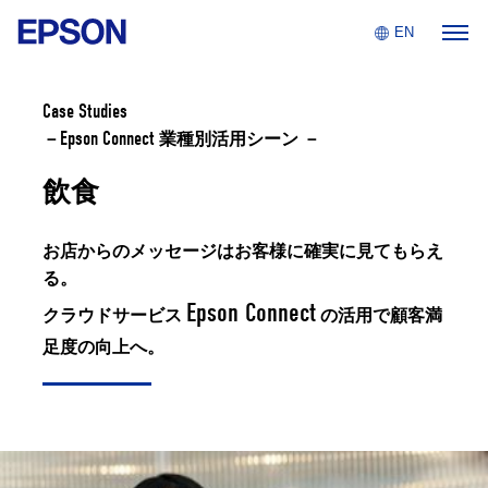
EPSON EXCEED YOUR VISION
EN
Topics
Case Studies
Epson Connect
－
業種別活用シーン －
News & Events
飲食
Epson Connect
お店からのメッセージはお客様に確実に見てもらえ
る。
For Developers
Epson Connect
クラウドサービス
の活用で
顧客満
Innovation Place
足度の向上へ。
Contact